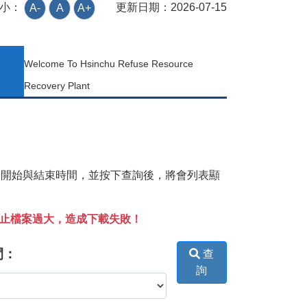
更新日期：
2026-07-15
小：
A-
A
A+
Welcome To Hsinchu Refuse Resource
Recovery Plant
表開始與結束時間，並按下查詢後，將會列表顯
防止檔案過大，造成下載失敗！
間：
查
詢