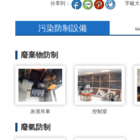
分享到：
字級大
污染防制設備
We
廢棄物防制
灰渣吊車
控制室
廢氣防制