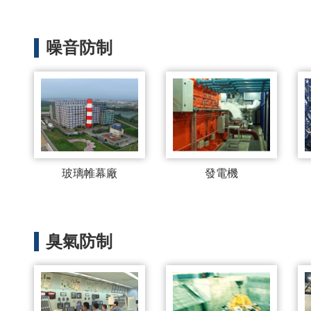
噪音防制
玻璃帷幕廠
發電機
臭氣防制