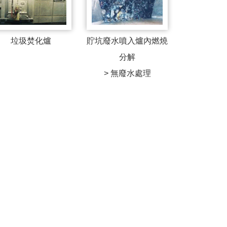
垃圾焚化爐
貯坑廢水噴入爐內燃燒
分解
> 無廢水處理